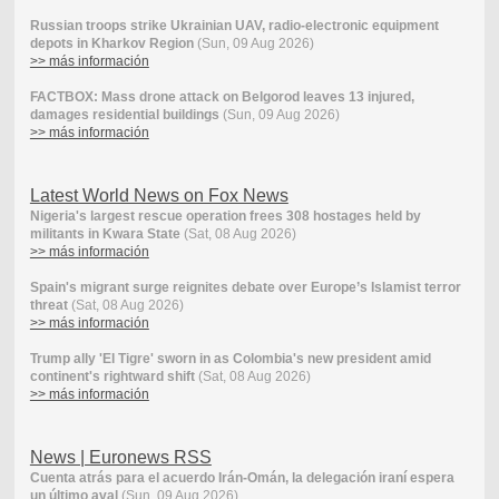
Russian troops strike Ukrainian UAV, radio-electronic equipment
depots in Kharkov Region
(Sun, 09 Aug 2026)
>> más información
FACTBOX: Mass drone attack on Belgorod leaves 13 injured,
damages residential buildings
(Sun, 09 Aug 2026)
>> más información
Latest World News on Fox News
Nigeria's largest rescue operation frees 308 hostages held by
militants in Kwara State
(Sat, 08 Aug 2026)
>> más información
Spain's migrant surge reignites debate over Europe’s Islamist terror
threat
(Sat, 08 Aug 2026)
>> más información
Trump ally 'El Tigre' sworn in as Colombia's new president amid
continent's rightward shift
(Sat, 08 Aug 2026)
>> más información
News | Euronews RSS
Cuenta atrás para el acuerdo Irán-Omán, la delegación iraní espera
un último aval
(Sun, 09 Aug 2026)