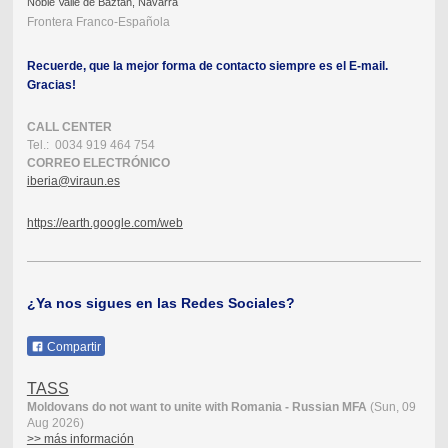
Noble Valle de Baztán, Navarra
Frontera Franco-Española
Recuerde, que la mejor forma de contacto siempre es el E-mail.
Gracias!
CALL CENTER
Tel.: 0034 919 464 754
CORREO ELECTRÓNICO
iberia@viraun.es
https://earth.google.com/web
¿Ya nos sigues en las Redes Sociales?
Compartir
TASS
Moldovans do not want to unite with Romania - Russian MFA
(Sun, 09
Aug 2026)
>> más información