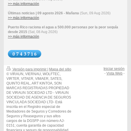
>> más información
Últimas noticias | 09 agosto 2026 - Mañana
(Sun, 09 Aug 2026)
>> más información
Puerto Rico raciona el agua a 500.000 personas por la peor sequía
desde 2015
(Sat, 08 Aug 2026)
>> más información
Iniciar sesión
Versión para imprimir
|
Mapa del sitio
-
Vista Web
-
© VIRAUN, VIERNAU, WOLFTEC,
VIRTER, VITAER, VIMAER, SATES,
QUINTO REAL, ART KINTOA, SON
MARCAS REGISTRADAS PROPIEDAD
DE VIRAUN SOCIEDAD LTD - VIRAUN
SOCIEDAD DE AGENCIA DE SEGUROS
VINCULADA SOCIEDAD LTD- Está
inscrita en el Registro especial de
Mediadores de Seguros y Corredores de
Seguros y Reaseguros y sus altos
cargos de la DGSFP con número AJ-
0151; cuenta garantía de capacidad
financiera y seguro de responsabilidad