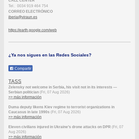
CALL CENTER
Tel.: 0034 919 464 754
CORREO ELECTRÓNICO
iberia@viraun.es
https://earth.google.com/web
¿Ya nos sigues en las Redes Sociales?
Compartir
TASS
Zelensky not welcome in Serbia, his visit not in its interests —
Serbian politician
(Fri, 07 Aug 2026)
>> más información
Duma deputy likens Kiev regime to terrorist organizations in
Caucasus in late 1990s
(Fri, 07 Aug 2026)
>> más información
Eleven civilians injured in Ukraine’s drone attacks on DPR
(Fri, 07
Aug 2026)
>> más información