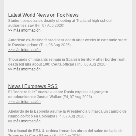
Latest World News on Fox News
Student perpetrates deadly shooting at Thailand high school,
authorities say
(Fri, 07 Aug 2026)
>> más información
American ex-Marine feared near death after weeks in catatonic state
in Russian prison
(Thu, 06 Aug 2026)
>> más información
Thousands of migrants remain in Spanish territory after border rush,
death toll hits about 100: Ceuta official
(Thu, 06 Aug 2026)
>> más información
News | Euronews RSS
El "lechero feliz" vuelve a casa: Rusia expulsa al granjero
estadounidense Justus Walker
(Fri, 07 Aug 2026)
>> más información
Abelardo de la Espriella asume la Presidencia y marca un cambio de
rumbo político en Colombia
(Fri, 07 Aug 2026)
>> más información
Un tribunal de EE.UU. ordena frenar las obras del salón de baile de
Trump en la Casa Blanca
(Fri, 07 Aug 2026)