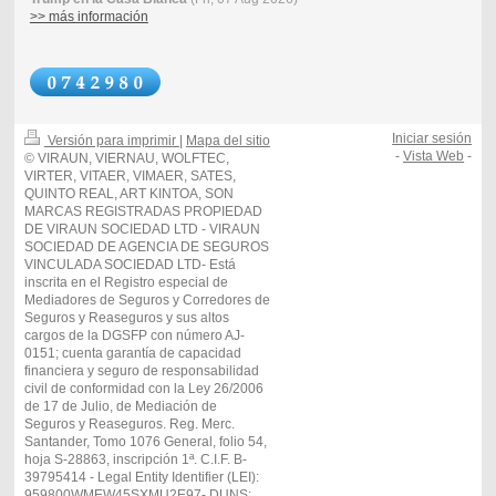
>> más información
Iniciar sesión
Versión para imprimir
|
Mapa del sitio
-
Vista Web
-
© VIRAUN, VIERNAU, WOLFTEC,
VIRTER, VITAER, VIMAER, SATES,
QUINTO REAL, ART KINTOA, SON
MARCAS REGISTRADAS PROPIEDAD
DE VIRAUN SOCIEDAD LTD - VIRAUN
SOCIEDAD DE AGENCIA DE SEGUROS
VINCULADA SOCIEDAD LTD- Está
inscrita en el Registro especial de
Mediadores de Seguros y Corredores de
Seguros y Reaseguros y sus altos
cargos de la DGSFP con número AJ-
0151; cuenta garantía de capacidad
financiera y seguro de responsabilidad
civil de conformidad con la Ley 26/2006
de 17 de Julio, de Mediación de
Seguros y Reaseguros. Reg. Merc.
Santander, Tomo 1076 General, folio 54,
hoja S-28863, inscripción 1ª. C.I.F. B-
39795414 - Legal Entity Identifier (LEI):
959800WMEW45SXMU2E97- DUNS: